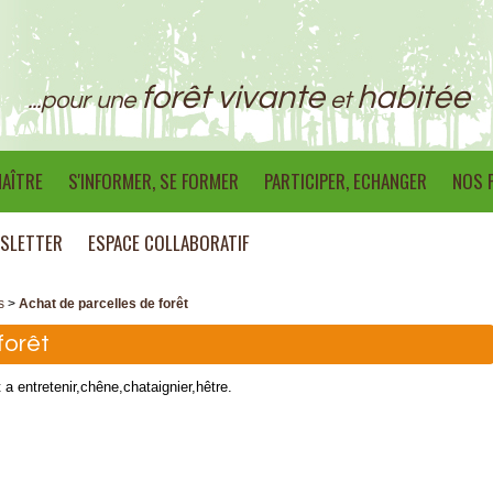
forêt vivante
habitée
...pour une
et
AÎTRE
S'INFORMER, SE FORMER
PARTICIPER, ECHANGER
NOS 
SLETTER
ESPACE COLLABORATIF
s
>
Achat de parcelles de forêt
forêt
a entretenir,chêne,chataignier,hêtre.