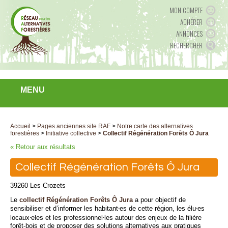
MON COMPTE
ADHÉRER
ANNONCES
RECHERCHER
MENU
Accueil
>
Pages anciennes site RAF
>
Notre carte des alternatives
forestières
>
Initiative collective
>
Collectif Régénération Forêts Ô Jura
« Retour aux résultats
Collectif Régénération Forêts Ô Jura
39260 Les Crozets
Le
collectif Régénération Forêts Ô Jura
a pour objectif de
sensibiliser et d’informer les habitant⸱es de cette région, les élu⸱es
locaux⸱eles et les professionnel⸱les autour des enjeux de la filière
forêt-bois et de proposer des solutions alternatives aux pratiques