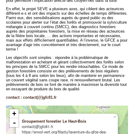
pour permettre l’implication directe des citoyen·nes dans la lutte.
En effet, le projet SEVE a plusieurs axes, qui ciblent des acteurices
différent·e·s et ont des impacts sur des échelles de temps différentes.
Parmi eux, des sensibilisations auprès du grand public ou des
scolaires pour alerter sur l’état des forêts et promouvoir la sylviculture
mélangée à couvert continu (SMCC), des diagnostics forestiers
auprès des propriétaires forestiers, la mise en réseau des acteurices
de la filière bois locale, … des actions importantes et nécessaires,
mais aux effets difficilement quantifiables. A l’inverse, le GFCE a pour
avantage d’agir très concrètement et très directement, sur le court
terme !
Les objectifs sont simples : répondre à la problématique de
malforestation en achetant et gérant collectivement des forêts selon
les principes de la SMCC pour les rendre intouchables. Ce mode de
gestion forestière consiste en des prélèvements de bois réguliers
(tous les 4 à 8 ans selon les lieux), afin de maintenir en permanence
un couvert végétal sans coupe rase, ni renouvellement brutal. Les
prélèvements de bois se font de manière à maximiser la diversité tout
en essayant de produire du bois de qualité.
contact : contact(@)gfc81.fr
+
×
Groupement forestier Le Haut-Bois
-
contact(@)gfc81.fr
https://envol-vert.org/filactu/laventure-du-gfce-des-