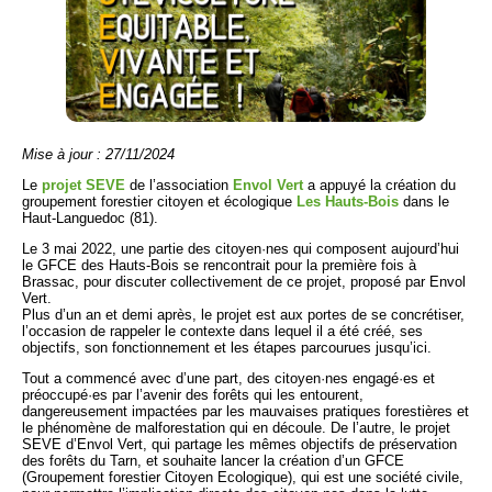
Mise à jour : 27/11/2024
Le
projet SEVE
de l’association
Envol Vert
a appuyé la création du
groupement forestier citoyen et écologique
Les Hauts-Bois
dans le
Haut-Languedoc (81).
Le 3 mai 2022, une partie des citoyen·nes qui composent aujourd’hui
le GFCE des Hauts-Bois se rencontrait pour la première fois à
Brassac, pour discuter collectivement de ce projet, proposé par Envol
Vert.
Plus d’un an et demi après, le projet est aux portes de se concrétiser,
l’occasion de rappeler le contexte dans lequel il a été créé, ses
objectifs, son fonctionnement et les étapes parcourues jusqu’ici.
Tout a commencé avec d’une part, des citoyen·nes engagé·es et
préoccupé·es par l’avenir des forêts qui les entourent,
dangereusement impactées par les mauvaises pratiques forestières et
le phénomène de malforestation qui en découle. De l’autre, le projet
SEVE d’Envol Vert, qui partage les mêmes objectifs de préservation
des forêts du Tarn, et souhaite lancer la création d’un GFCE
(Groupement forestier Citoyen Ecologique), qui est une société civile,