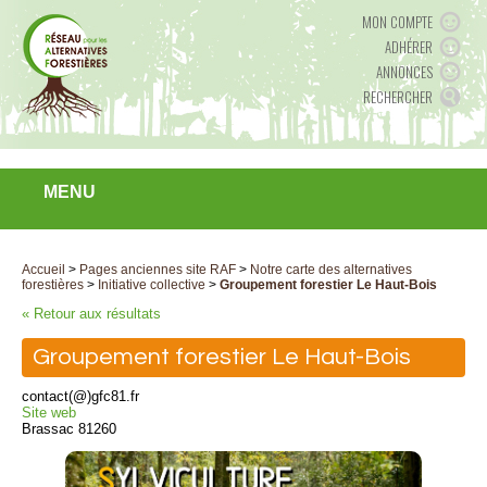
MON COMPTE
ADHÉRER
ANNONCES
RECHERCHER
MENU
Accueil
>
Pages anciennes site RAF
>
Notre carte des alternatives
forestières
>
Initiative collective
>
Groupement forestier Le Haut-Bois
« Retour aux résultats
Groupement forestier Le Haut-Bois
contact(@)gfc81.fr
Site web
Brassac 81260