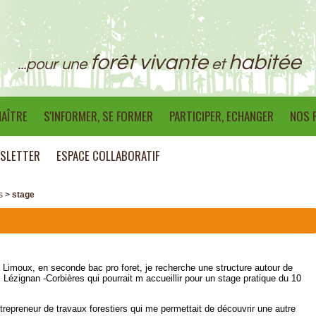
forêt vivante
habitée
...pour une
et
AÎTRE
S'INFORMER, SE FORMER
PARTICIPER, ECHANGER
NOS 
SLETTER
ESPACE COLLABORATIF
s
>
stage
a Limoux, en seconde bac pro foret, je recherche une structure autour de
ézignan -Corbières qui pourrait m accueillir pour un stage pratique du 10
repreneur de travaux forestiers qui me permettait de découvrir une autre