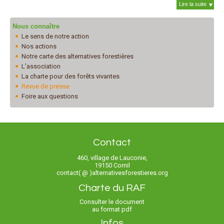
Lire la suite
Nous connaître
Le sens de notre action
Nos actions
Notre carte des alternatives forestières
L’association
La charte pour des forêts vivantes
Revue de presse
Foire aux questions
Contact
460, village de Lauconie,
19150 Cornil
contact( @ )alternativesforestieres.org
Charte du RAF
Consulter le document
au format pdf
Infos