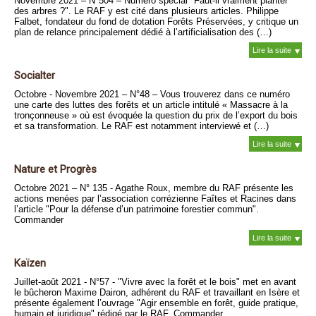
Novembre 2021 – N°504 – Numéro spécial "Faut-il vraiment planter
des arbres ?". Le RAF y est cité dans plusieurs articles. Philippe
Falbet, fondateur du fond de dotation Forêts Préservées, y critique un
plan de relance principalement dédié à l’artificialisation des (…)
Lire la suite
Socialter
Octobre - Novembre 2021 – N°48 – Vous trouverez dans ce numéro
une carte des luttes des forêts et un article intitulé « Massacre à la
tronçonneuse » où est évoquée la question du prix de l’export du bois
et sa transformation. Le RAF est notamment interviewé et (…)
Lire la suite
Nature et Progrès
Octobre 2021 – N° 135 - Agathe Roux, membre du RAF présente les
actions menées par l’association corrézienne Faîtes et Racines dans
l’article "Pour la défense d’un patrimoine forestier commun".
Commander
Lire la suite
Kaïzen
Juillet-août 2021 - N°57 - "Vivre avec la forêt et le bois" met en avant
le bûcheron Maxime Dairon, adhérent du RAF et travaillant en Isère et
présente également l’ouvrage "Agir ensemble en forêt, guide pratique,
humain et juridique" rédigé par le RAF. Commander