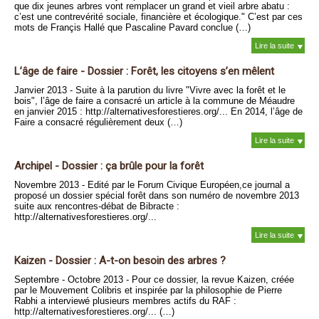
que dix jeunes arbres vont remplacer un grand et vieil arbre abatu :
c’est une contrevérité sociale, financière et écologique." C’est par ces
mots de Françis Hallé que Pascaline Pavard conclue (…)
Lire la suite
L’âge de faire - Dossier : Forêt, les citoyens s’en mêlent
Janvier 2013 - Suite à la parution du livre "Vivre avec la forêt et le
bois", l’âge de faire a consacré un article à la commune de Méaudre
en janvier 2015 : http://alternativesforestieres.org/... En 2014, l’âge de
Faire a consacré régulièrement deux (…)
Lire la suite
Archipel - Dossier : ça brûle pour la forêt
Novembre 2013 - Edité par le Forum Civique Européen,ce journal a
proposé un dossier spécial forêt dans son numéro de novembre 2013
suite aux rencontres-débat de Bibracte :
http://alternativesforestieres.org/...
Lire la suite
Kaizen - Dossier : A-t-on besoin des arbres ?
Septembre - Octobre 2013 - Pour ce dossier, la revue Kaizen, créée
par le Mouvement Colibris et inspirée par la philosophie de Pierre
Rabhi a interviewé plusieurs membres actifs du RAF :
http://alternativesforestieres.org/... (…)