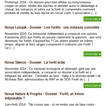
Printemps 2016 - Un dossier pour bien affûter sa tronçonneuse,
couper un arbre, fendre des bûches et aborder aussi le débardage à
cheval, les menaces et luttes sur la forêt et comprendre comment
produire et vendre du bois bûche en circuit court. L’association (…)
Lire la suite
Revue Lutopik - Dossier : Les forêts : une richesse convoitée
Novembre 2015- Ce trimestriel indépendant a consacré son numéro
d’automne 2015 aux forêts en posant clairement la question : que sont
devenues les forêts d’aujourd’hui ? Ces arbres plantés en même
temps, alignés et bien rangés composent-il vraiment une Forêt ?
Ce (…)
Lire la suite
Revue Silence - Dossier : La forêt brûle
Novembre 2014 - Ce mensuel écologiste et alternatif, géré par une
association indépendante, a consacré un dossier à la forêt en y
intégrant les articles : Centrales au bois : halte à la biomascarade ! de
Nicholas Bell, administrateur du RAF et de SOS Forêt du (…)
Lire la suite
Revue Nature & Progrès - Dossier : Forêt, un trésor
inépuisable ?
Juin-Août 2014 - "Ne croyez pas - et ne tentez pas de faire croire -