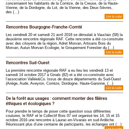
concernaient les habitants de la Corrèze, de la Creuse, de la Haute-
Vienne, de la Dordogne, du Lot, de la Vienne, des Deux-Sèvres,
des (…)
Lire la suite
Rencontres Bourgogne-Franche-Comté
Les vendredi 20 et samedi 21 avril 2018 se déroulait à Vauclaix (58) la
deuxième rencontre régionale RAF. Cette rencontre a été co-construite
avec des citoyens de la région, Adret Morvan, Artisans Bois du
Morvan, Autun Morvan Ecologie, le Groupement Forestier du (…)
Lire la suite
Rencontres Sud-Ouest
La première rencontre régionale RAF a eu lieu les vendredi 13 et
samedi 14 octobre 2017 à Ginals (82) et a été co-construite avec
l’association Vallée&Co. Issus de douze départements du Sud-Ouest
(Ariège, Aude, Aveyron, Corrèze, Dordogne, Haute-Garonne, (…)
Lire la suite
De la forêt aux usages : comment monter des filières
éthiques et écologiques ?
Pour prendre le temps de poser cette question sous différentes
coutures, le RAF et le Collectif Bois 07 ont organisé les 14, 15 et 15
octobre 2016 une rencontre à Laurac-en-Vivarais en sud Ardèche.
Réunissant plus d’une centaine de participants, les échanges ont (…)
Lire la suite