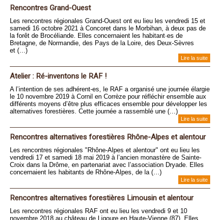
Rencontres Grand-Ouest
Les rencontres régionales Grand-Ouest ont eu lieu les vendredi 15 et
samedi 16 octobre 2021 à Concoret dans le Morbihan, à deux pas de
la forêt de Brocéliande. Elles concernaient les habitant·es de
Bretagne, de Normandie, des Pays de la Loire, des Deux-Sèvres
et (…)
Lire la suite
Atelier : Ré-inventons le RAF !
A l’intention de ses adhérent-es, le RAF a organisé une journée élargie
le 10 novembre 2019 à Cornil en Corrèze pour réfléchir ensemble aux
différents moyens d’être plus efficaces ensemble pour développer les
alternatives forestières. Cette journée a rassemblé une (…)
Lire la suite
Rencontres alternatives forestières Rhône-Alpes et alentour
Les rencontres régionales "Rhône-Alpes et alentour" ont eu lieu les
vendredi 17 et samedi 18 mai 2019 à l’ancien monastère de Sainte-
Croix dans la Drôme, en partenariat avec l’association Dryade. Elles
concernaient les habitants de Rhône-Alpes, de la (…)
Lire la suite
Rencontres alternatives forestières Limousin et alentour
Les rencontres régionales RAF ont eu lieu les vendredi 9 et 10
novembre 2018 au château de Ligoure en Haute-Vienne (87). Elles