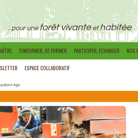
forêt vivante
habitée
...pour une
et
AÎTRE
S'INFORMER, SE FORMER
PARTICIPER, ECHANGER
NOS 
SLETTER
ESPACE COLLABORATIF
 action
>
Agir