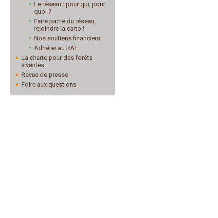
Le réseau : pour qui, pour
quoi ?
Faire partie du réseau,
rejoindre la carto !
Nos soutiens financiers
Adhérer au RAF
La charte pour des forêts
vivantes
Revue de presse
Foire aux questions