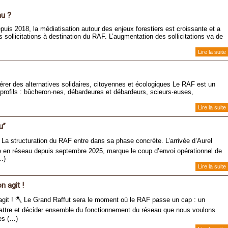
au ?
puis 2018, la médiatisation autour des enjeux forestiers est croissante et a
 sollicitations à destination du RAF. L’augmentation des sollicitations va de
Lire la suite
dérer des alternatives solidaires, citoyennes et écologiques Le RAF est un
profils : bûcheron·nes, débardeures et débardeurs, scieurs·euses,
Lire la suite
u”
” La structuration du RAF entre dans sa phase concrète. L’arrivée d’Aurel
en réseau depuis septembre 2025, marque le coup d’envoi opérationnel de
…)
Lire la suite
n agit !
 agit ! 🪓 Le Grand Raffut sera le moment où le RAF passe un cap : un
attre et décider ensemble du fonctionnement du réseau que nous voulons
es (…)