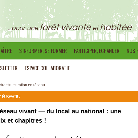
forêt vivante
habitée
...pour une
et
AÎTRE
S'INFORMER, SE FORMER
PARTICIPER, ECHANGER
NOS 
SLETTER
ESPACE COLLABORATIF
tre structuration en réseau
 réseau
réseau vivant — du local au national : une
ix et chapitres !