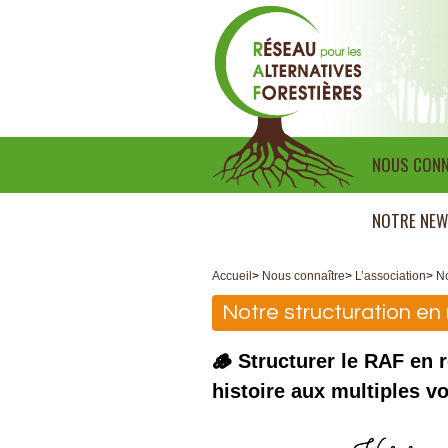
NOUS CONN
NOTRE NEW
Accueil
>
Nous connaître
>
L’association
>
No
Notre structuration en
🪵 Structurer le RAF en 
histoire aux multiples vo