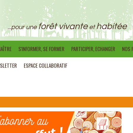
forêt vivante
habitée
...pour une
et
AÎTRE
S'INFORMER, SE FORMER
PARTICIPER, ECHANGER
NOS 
SLETTER
ESPACE COLLABORATIF