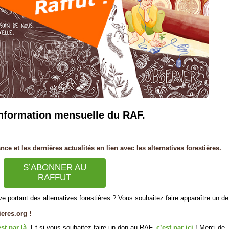
d’information mensuelle du RAF.
e et les dernières actualités en lien avec les alternatives forestières.
S’ABONNER AU
RAFFUT
tive portant des alternatives forestières ? Vous souhaitez faire apparaître un de
ieres.org !
est par là
. Et si vous souhaitez faire un don au RAF,
c’est par ici
! Merci de