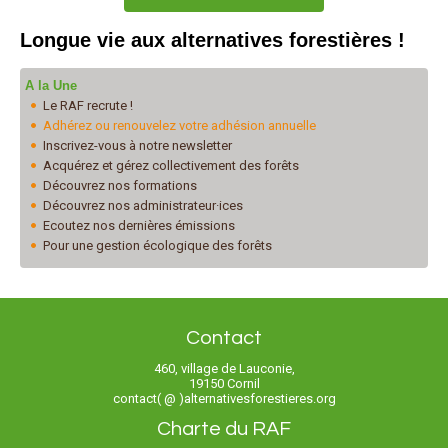
Longue vie aux alternatives forestières !
A la Une
Le RAF recrute !
Adhérez ou renouvelez votre adhésion annuelle
Inscrivez-vous à notre newsletter
Acquérez et gérez collectivement des forêts
Découvrez nos formations
Découvrez nos administrateur·ices
Ecoutez nos dernières émissions
Pour une gestion écologique des forêts
Contact
460, village de Lauconie,
19150 Cornil
contact( @ )alternativesforestieres.org
Charte du RAF