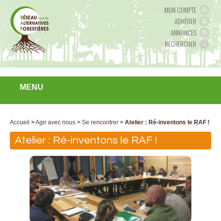
MON COMPTE
ADHÉRER
ANNONCES
RECHERCHER
MENU
Accueil
>
Agir avec nous
>
Se rencontrer
>
Atelier : Ré-inventons le RAF !
Atelier : Ré-inventons le RAF !