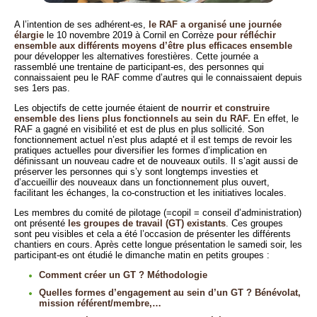
A l’intention de ses adhérent-es,
le RAF a organisé une journée
élargie
le 10 novembre 2019 à Cornil en Corrèze
pour réfléchir
ensemble aux différents moyens d’être plus efficaces ensemble
pour développer les alternatives forestières. Cette journée a
rassemblé une trentaine de participant-es, des personnes qui
connaissaient peu le RAF comme d’autres qui le connaissaient depuis
ses 1ers pas.
Les objectifs de cette journée étaient de
nourrir et construire
ensemble des liens plus fonctionnels au sein du RAF.
En effet, le
RAF a gagné en visibilité et est de plus en plus sollicité. Son
fonctionnement actuel n’est plus adapté et il est temps de revoir les
pratiques actuelles pour diversifier les formes d’implication en
définissant un nouveau cadre et de nouveaux outils. Il s’agit aussi de
préserver les personnes qui s’y sont longtemps investies et
d’accueillir des nouveaux dans un fonctionnement plus ouvert,
facilitant les échanges, la co-construction et les initiatives locales.
Les membres du comité de pilotage (=copil = conseil d’administration)
ont présenté
les groupes de travail (GT) existants
. Ces groupes
sont peu visibles et cela a été l’occasion de présenter les différents
chantiers en cours. Après cette longue présentation le samedi soir, les
participant-es ont étudié le dimanche matin en petits groupes :
Comment créer un GT ? Méthodologie
Quelles formes d’engagement au sein d’un GT ? Bénévolat,
mission référent/membre,…