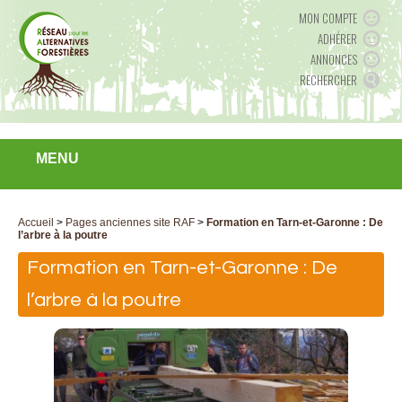
MON COMPTE
ADHÉRER
ANNONCES
RECHERCHER
MENU
Accueil
>
Pages anciennes site RAF
>
Formation en Tarn-et-Garonne : De
l’arbre à la poutre
Formation en Tarn-et-Garonne : De
l’arbre à la poutre