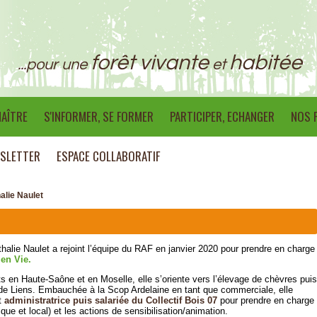
forêt vivante
habitée
...pour une
et
AÎTRE
S'INFORMER, SE FORMER
PARTICIPER, ECHANGER
NOS 
SLETTER
ESPACE COLLABORATIF
alie Naulet
thalie Naulet a rejoint l’équipe du RAF en janvier 2020 pour prendre en charge
 en Vie.
ts en Haute-Saône et en Moselle, elle s’oriente vers l’élevage de chèvres puis
e de Liens. Embauchée à la Scop Ardelaine en tant que commerciale, elle
nt
administratrice puis salariée du Collectif Bois 07
pour prendre en charge
que et local) et les actions de sensibilisation/animation.