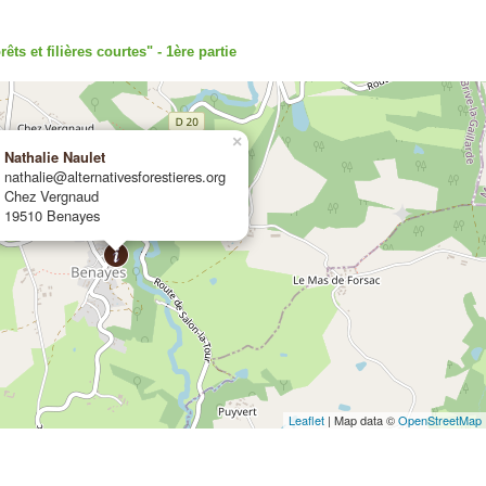
êts et filières courtes" - 1ère partie
×
Nathalie Naulet
nathalie@alternativesforestieres.org
Chez Vergnaud
19510 Benayes
Leaflet
| Map data ©
OpenStreetMap