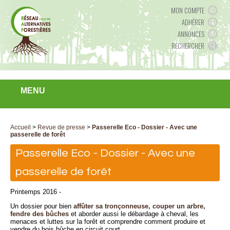
MON COMPTE
ADHÉRER
ANNONCES
RECHERCHER
MENU
Accueil
>
Revue de presse
>
Passerelle Eco - Dossier - Avec une
passerelle de forêt
Passerelle Eco - Dossier - Avec une
passerelle de forêt
Printemps 2016 -
Un dossier pour bien
affûter sa tronçonneuse, couper un arbre,
fendre des bûches
et aborder aussi le débardage à cheval, les
menaces et luttes sur la forêt et comprendre comment produire et
vendre du bois bûche en circuit court.