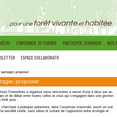
forêt vivante
habitée
...pour une
et
AÎTRE
S'INFORMER, SE FORMER
PARTICIPER, ECHANGER
NOS 
SLETTER
ESPACE COLLABORATIF
 partager, proposer
tager, proposer
ives Forestières a organisé seize rencontres à raison d’une à deux par an.
es et de débat entre toutes celles et ceux qui s’engagent dans une gestion
 forêt pour :
s
cherchant à pratiquer autrement, dans l’ouverture maximale, ouvrir un vrai
la société civile
, sans tabou et sortant de l’opposition entre écologie et