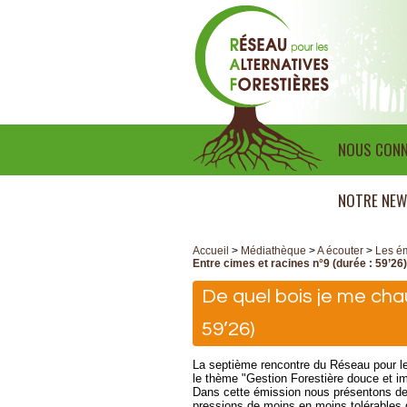
NOUS CONN
NOTRE NEW
Accueil
>
Médiathèque
>
A écouter
>
Les ém
Entre cimes et racines n°9 (durée : 59’26)
De quel bois je me chau
59’26)
La septième rencontre du Réseau pour le
le thème "Gestion Forestière douce et im
Dans cette émission nous présentons deu
pressions de moins en moins tolérables q