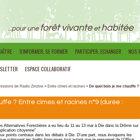
forêt vivante
habitée
...pour une
et
AÎTRE
S'INFORMER, SE FORMER
PARTICIPER, ECHANGER
NOS 
SLETTER
ESPACE COLLABORATIF
issions de Radio Zinzine
>
Entre cimes et racines
>
De quel bois je me chauffe ?
ffe ? Entre cimes et racines n°9 (durée :
s Alternatives Forestières a eu lieu du 11 au 13 mai à Die dans la Drôme sur
plication citoyenne" .
x points centraux dans les débats à Die. D’une part, nous évoquons les
ue subissent les forêts françaises tout autant que le personnel de l’Office