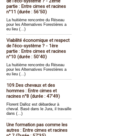
de l’éco-système ? - 2ème
partie : Entre cimes et racines
n°11 (durée : 56’50)
La huitième rencontre du Réseau
pour les Alternatives Forestières a
eu lieu (…)
Viabilité économique et respect
de l’éco-système ? - 1ère
partie : Entre cimes et racines
n°10 (durée : 50’40)
La huitième rencontre du Réseau
pour les Alternatives Forestières a
eu lieu (…)
109.Des chevaux et des
hommes : Entre cimes et
racines n°8 (durée : 47’49)
Florent Dalloz est débardeur à
cheval. Basé dans le Jura, il travaille
dans (…)
Une formation pas comme les
autres : Entre cimes et racines
n° 7 (Durée : 57’35)