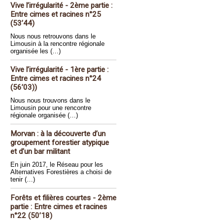
Vive l’irrégularité - 2ème partie :
Entre cimes et racines n°25
(53’44)
Nous nous retrouvons dans le
Limousin à la rencontre régionale
organisée les (…)
Vive l’irrégularité - 1ère partie :
Entre cimes et racines n°24
(56’03))
Nous nous trouvons dans le
Limousin pour une rencontre
régionale organisée (…)
Morvan : à la découverte d’un
groupement forestier atypique
et d’un bar militant
En juin 2017, le Réseau pour les
Alternatives Forestières a choisi de
tenir (…)
Forêts et filières courtes - 2ème
partie : Entre cimes et racines
n°22 (50’18)