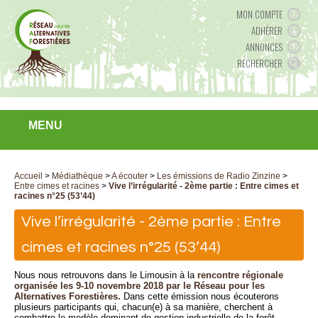
MON COMPTE
ADHÉRER
ANNONCES
RECHERCHER
MENU
Accueil
>
Médiathèque
>
A écouter
>
Les émissions de Radio Zinzine
>
Entre cimes et racines
>
Vive l’irrégularité - 2ème partie : Entre cimes et
racines n°25 (53’44)
Vive l’irrégularité - 2ème partie : Entre
cimes et racines n°25 (53’44)
Nous nous retrouvons dans le Limousin à la
rencontre régionale
organisée les 9-10 novembre 2018 par le Réseau pour les
Alternatives Forestières.
Dans cette émission nous écouterons
plusieurs participants qui, chacun(e) à sa manière, cherchent à
combattre le modèle dominant de gestion industrielle de la forêt.