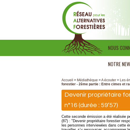
NOUS CONN
NOTRE NEW
Accueil
>
Médiathèque
>
A écouter
>
Les ém
forestier - 2ème partie : Entre cimes et r
Devenir propriétaire fo
n°16 (durée : 59’57)
Cette seconde émission a été réalisée p
(87) : "Devenir propriétaire forestier res
les personnes interviewées dans cette émis
travailler, s’y ressourcer, accompagner 