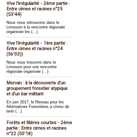
Vive l’irrégularité - 2ème partie :
Entre cimes et racines n°25
(53’44)
Nous nous retrouvons dans le
Limousin à la rencontre régionale
organisée les (…)
Vive l’irrégularité - 1ère partie :
Entre cimes et racines n°24
(56’03))
Nous nous trouvons dans le
Limousin pour une rencontre
régionale organisée (…)
Morvan : à la découverte d’un
groupement forestier atypique
et d’un bar militant
En juin 2017, le Réseau pour les
Alternatives Forestières a choisi de
tenir (…)
Forêts et filières courtes - 2ème
partie : Entre cimes et racines
n°22 (50’18)