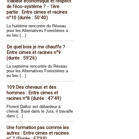
Viabilité économique et respect
de l’éco-système ? - 1ère
partie : Entre cimes et racines
n°10 (durée : 50’40)
La huitième rencontre du Réseau
pour les Alternatives Forestières a
eu lieu (…)
De quel bois je me chauffe ?
Entre cimes et racines n°9
(durée : 59’26)
La septième rencontre du Réseau
pour les Alternatives Forestières a
eu lieu (…)
109.Des chevaux et des
hommes : Entre cimes et
racines n°8 (durée : 47’49)
Florent Dalloz est débardeur à
cheval. Basé dans le Jura, il travaille
dans (…)
Une formation pas comme les
autres : Entre cimes et racines
n° 7 (Durée : 57’35)