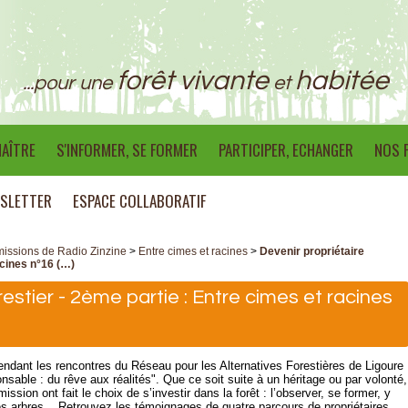
forêt vivante
habitée
...pour une
et
AÎTRE
S'INFORMER, SE FORMER
PARTICIPER, ECHANGER
NOS 
SLETTER
ESPACE COLLABORATIF
issions de Radio Zinzine
>
Entre cimes et racines
>
Devenir propriétaire
acines n°16 (…)
restier - 2ème partie : Entre cimes et racines
endant les rencontres du Réseau pour les Alternatives Forestières de Ligoure
ponsable : du rêve aux réalités". Que ce soit suite à un héritage ou par volonté,
sion ont fait le choix de s’investir dans la forêt : l’observer, se former, y
les arbres,...Retrouvez les témoignages de quatre parcours de propriétaires