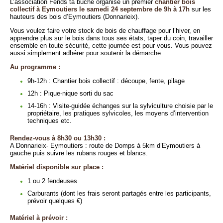
L’association Fends ta bûche organise un premier
chantier bois
collectif à Eymoutiers le samedi 24 septembre de 9h à 17h
sur les
hauteurs des bois d’Eymoutiers (Donnarieix).
Vous voulez faire votre stock de bois de chauffage pour l’hiver, en
apprendre plus sur le bois dans tous ses états, taper du coin, travailler
ensemble en toute sécurité, cette journée est pour vous. Vous pouvez
aussi simplement adhérer pour soutenir la démarche.
Au programme :
9h-12h : Chantier bois collectif : découpe, fente, pilage
12h : Pique-nique sorti du sac
14-16h : Visite-guidée échanges sur la sylviculture choisie par le
propriétaire, les pratiques sylvicoles, les moyens d’intervention
techniques etc.
Rendez-vous à 8h30 ou 13h30 :
A Donnarieix- Eymoutiers : route de Domps à 5km d’Eymoutiers à
gauche puis suivre les rubans rouges et blancs.
Matériel disponible sur place :
1 ou 2 fendeuses
Carburants (dont les frais seront partagés entre les participants,
prévoir quelques €)
Matériel à prévoir :