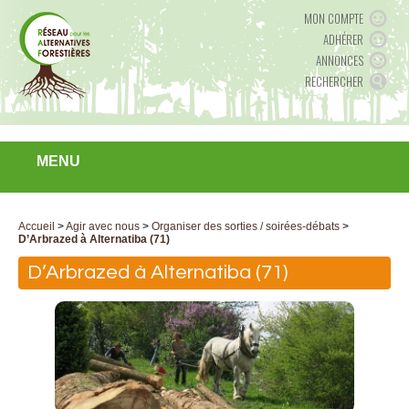
MON COMPTE
ADHÉRER
ANNONCES
RECHERCHER
MENU
Accueil
>
Agir avec nous
>
Organiser des sorties / soirées-débats
>
D’Arbrazed à Alternatiba (71)
D’Arbrazed à Alternatiba (71)