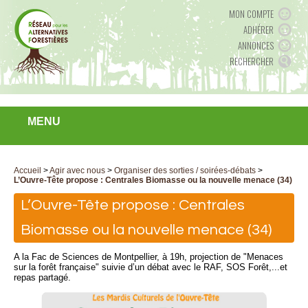
MON COMPTE
ADHÉRER
ANNONCES
RECHERCHER
MENU
Accueil
>
Agir avec nous
>
Organiser des sorties / soirées-débats
>
L’Ouvre-Tête propose : Centrales Biomasse ou la nouvelle menace (34)
L’Ouvre-Tête propose : Centrales
Biomasse ou la nouvelle menace (34)
A la Fac de Sciences de Montpellier, à 19h, projection de "Menaces
sur la forêt française" suivie d’un débat avec le RAF, SOS Forêt,...et
repas partagé.