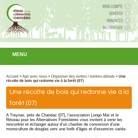
MON COMPTE
ADHÉRER
ANNONCES
RECHERCHER
MENU
Accueil
>
Agir avec nous
>
Organiser des sorties / soirées-débats
>
Une
récolte de bois qui redonne vie à la forêt (07)
Une récolte de bois qui redonne vie à la
forêt (07)
A Treynas, près de Chanéac (07), l’association Longo Maï et le
Réseau pour les Alternatives Forestières vous invitent à venir les
rencontrer et échanger autour d’un chantier de conversion d’une
monoculture de douglas vers une forêt d’âges et d’essences variés.