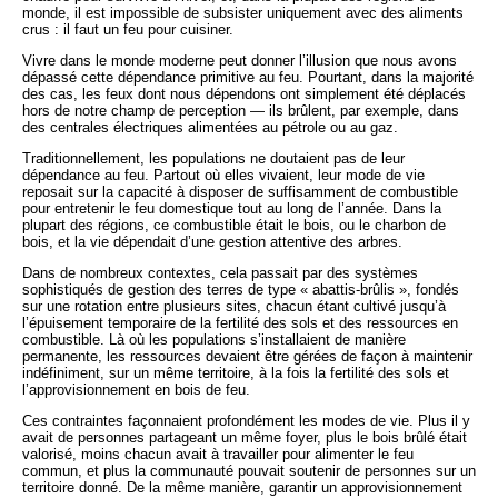
monde, il est impossible de subsister uniquement avec des aliments
crus : il faut un feu pour cuisiner.
Vivre dans le monde moderne peut donner l’illusion que nous avons
dépassé cette dépendance primitive au feu. Pourtant, dans la majorité
des cas, les feux dont nous dépendons ont simplement été déplacés
hors de notre champ de perception — ils brûlent, par exemple, dans
des centrales électriques alimentées au pétrole ou au gaz.
Traditionnellement, les populations ne doutaient pas de leur
dépendance au feu. Partout où elles vivaient, leur mode de vie
reposait sur la capacité à disposer de suffisamment de combustible
pour entretenir le feu domestique tout au long de l’année. Dans la
plupart des régions, ce combustible était le bois, ou le charbon de
bois, et la vie dépendait d’une gestion attentive des arbres.
Dans de nombreux contextes, cela passait par des systèmes
sophistiqués de gestion des terres de type « abattis-brûlis », fondés
sur une rotation entre plusieurs sites, chacun étant cultivé jusqu’à
l’épuisement temporaire de la fertilité des sols et des ressources en
combustible. Là où les populations s’installaient de manière
permanente, les ressources devaient être gérées de façon à maintenir
indéfiniment, sur un même territoire, à la fois la fertilité des sols et
l’approvisionnement en bois de feu.
Ces contraintes façonnaient profondément les modes de vie. Plus il y
avait de personnes partageant un même foyer, plus le bois brûlé était
valorisé, moins chacun avait à travailler pour alimenter le feu
commun, et plus la communauté pouvait soutenir de personnes sur un
territoire donné. De la même manière, garantir un approvisionnement