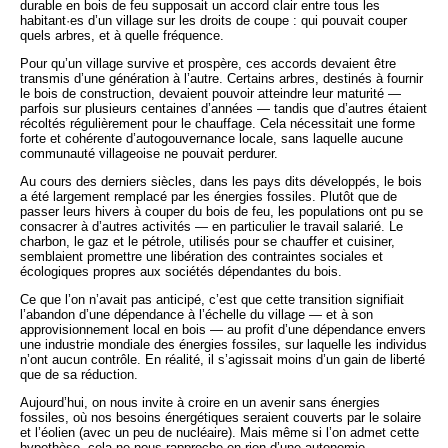
durable en bois de feu supposait un accord clair entre tous les
habitant·es d’un village sur les droits de coupe : qui pouvait couper
quels arbres, et à quelle fréquence.
Pour qu’un village survive et prospère, ces accords devaient être
transmis d’une génération à l’autre. Certains arbres, destinés à fournir
le bois de construction, devaient pouvoir atteindre leur maturité —
parfois sur plusieurs centaines d’années — tandis que d’autres étaient
récoltés régulièrement pour le chauffage. Cela nécessitait une forme
forte et cohérente d’autogouvernance locale, sans laquelle aucune
communauté villageoise ne pouvait perdurer.
Au cours des derniers siècles, dans les pays dits développés, le bois
a été largement remplacé par les énergies fossiles. Plutôt que de
passer leurs hivers à couper du bois de feu, les populations ont pu se
consacrer à d’autres activités — en particulier le travail salarié. Le
charbon, le gaz et le pétrole, utilisés pour se chauffer et cuisiner,
semblaient promettre une libération des contraintes sociales et
écologiques propres aux sociétés dépendantes du bois.
Ce que l’on n’avait pas anticipé, c’est que cette transition signifiait
l’abandon d’une dépendance à l’échelle du village — et à son
approvisionnement local en bois — au profit d’une dépendance envers
une industrie mondiale des énergies fossiles, sur laquelle les individus
n’ont aucun contrôle. En réalité, il s’agissait moins d’un gain de liberté
que de sa réduction.
Aujourd’hui, on nous invite à croire en un avenir sans énergies
fossiles, où nos besoins énergétiques seraient couverts par le solaire
et l’éolien (avec un peu de nucléaire). Mais même si l’on admet cette
hypothèse, cela ne nous rapproche en rien d’une autonomie