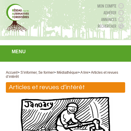
MON COMPTE
ADHÉRER
ANNONCES
RECHERCHER
MENU
Accueil
>
S’informer, Se former
>
Médiathèque
>
A lire
>
Articles et revues
d’intérêt
Articles et revues d’intérêt