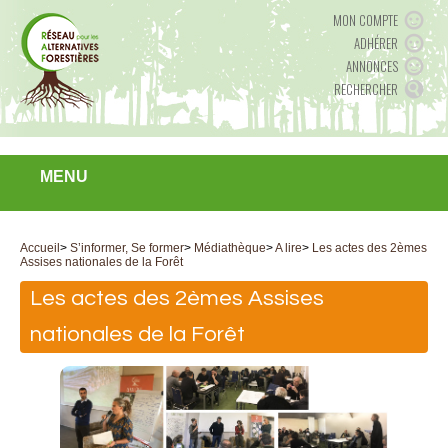
MON COMPTE
ADHÉRER
ANNONCES
RECHERCHER
MENU
Accueil
>
S’informer, Se former
>
Médiathèque
>
A lire
>
Les actes des 2èmes
Assises nationales de la Forêt
Les actes des 2èmes Assises
nationales de la Forêt