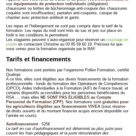
vos
équipements de protection individuels
(obligatoire) :
chaussures ou bottes de bûcheronnage anti-coupure (les chaussures
coquées sont insuffisantes), pantalon anti-coupures, casque de
chantier avec protection antibruit et gants.
Les repas et l’hébergement ne sont pas compris dans le tarif de la
formation. Les repas du midi sont tirés du sac et pris sur place en
forêt si les conditions le permettent.
Les stagiaires peuvent s’auto-organiser pour réserver un
couchage en
yourte
en contactant Christine au 03 85 59 60 19. Précisez-lui que
vous venez pour la formation organisée par le RAF.
Tarifs et financements
Nos formations sont portées par l’organisme Pollen Formation, certifié
Qualiopi.
A ce titre, elles sont éligibles aux divers financements de la formation
professionnelle - fonds de formation des Opérateurs de Compétences
(OPCO), Aides Individuelles à la Formation (AIF) de France travail, et
certains dispositifs accessibles pour les personnes bénéficiaires du
RSA ..., mais elles
NE SONT PAS ÉLIGIBLES au Compte
Personnel de Formation (CPF)
. Nos formations sont
gratuites pour
les agriculteurs éligibles aux financements VIVEA
(sous réserve
de droits ouverts et du montant financier acquis encore disponible sur
l’année en cours).
Autofinancement
: 525€
Le tarif en cas d’autofinancement est déterminé au plus juste pour
couvrir les frais pédagogiques et la juste rémunération des