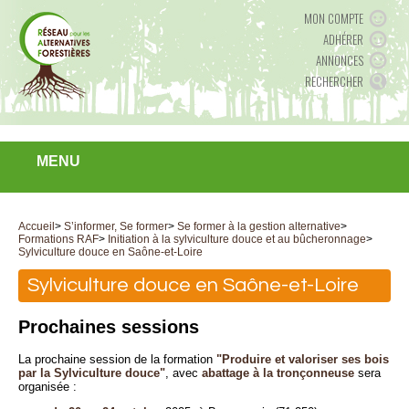
MON COMPTE
ADHÉRER
ANNONCES
RECHERCHER
MENU
Accueil
>
S’informer, Se former
>
Se former à la gestion alternative
>
Formations RAF
>
Initiation à la sylviculture douce et au bûcheronnage
>
Sylviculture douce en Saône-et-Loire
Sylviculture douce en Saône-et-Loire
Prochaines sessions
La prochaine session de la formation
"Produire et valoriser ses bois
par la Sylviculture douce"
, avec
abattage à la tronçonneuse
sera
organisée :