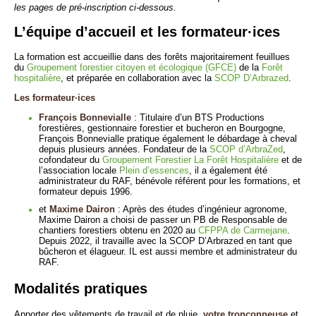
les pages de pré-inscription ci-dessous.
L’équipe d’accueil et les formateur·ices
La formation est accueillie dans des forêts majoritairement feuillues
du
Groupement forestier citoyen et écologique (GFCE)
de la
Forêt
hospitalière
, et préparée en collaboration avec la
SCOP D’Arbrazed
.
Les formateur·ices
François Bonnevialle
: Titulaire d’un BTS Productions
forestières, gestionnaire forestier et bucheron en Bourgogne,
François Bonnevialle pratique également le débardage à cheval
depuis plusieurs années. Fondateur de la
SCOP d’ArbraZed
,
cofondateur du
Groupement Forestier La Forêt Hospitalière
et de
l’association locale
Plein d’essences
, il a également été
administrateur du RAF, bénévole référent pour les formations, et
formateur depuis 1996.
et
Maxime Dairon
: Après des études d’ingénieur agronome,
Maxime Dairon a choisi de passer un PB de Responsable de
chantiers forestiers obtenu en 2020 au
CFPPA de Carmejane
.
Depuis 2022, il travaille avec la SCOP D’Arbrazed en tant que
bûcheron et élagueur. IL est aussi membre et administrateur du
RAF.
Modalités pratiques
Apporter des vêtements de travail et de pluie,
votre tronçonneuse
et