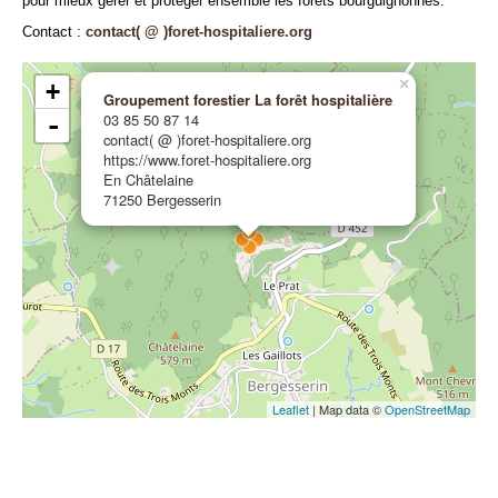
pour mieux gérer et protéger ensemble les forêts bourguignonnes.
Contact :
contact( @ )foret-hospitaliere.org
×
+
Groupement forestier La forêt hospitalière
03 85 50 87 14
-
contact( @ )foret-hospitaliere.org
https://www.foret-hospitaliere.org
En Châtelaine
71250 Bergesserin
Leaflet
| Map data ©
OpenStreetMap