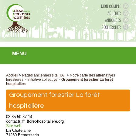
MON COMPTE
ADHÉRER
ANNONCES
RECHERCHER
MENU
Accueil
>
Pages anciennes site RAF
>
Notre carte des alternatives
forestières
>
Initiative collective
>
Groupement forestier La forêt
hospitalière
Groupement forestier La forêt
hospitalière
03 85 50 87 14
contact( @ )foret-hospitaliere.org
Site web
En Châtelaine
71250 Bergesserin