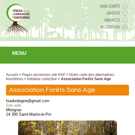
MON COMPTE
ADHÉRER
ANNONCES
RECHERCHER
MENU
Accueil
>
Pages anciennes site RAF
>
Notre carte des alternatives
forestières
>
Initiative collective
>
Association Forêts Sans Age
Association Forêts Sans Age
fsadordogne@gmail.com
Site web
Mérignac
24 300 Saint-Martin-le-Pin