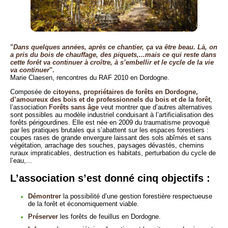
"
Dans quelques années, après ce chantier, ça va être beau. Là, on
a pris du bois de chauffage, des piquets,...mais ce qui reste dans
cette forêt va continuer à croître, à s’embellir et le cycle de la vie
va continuer
".
Marie Claesen, rencontres du RAF 2010 en Dordogne.
Composée de
citoyens, propriétaires de forêts en Dordogne,
d’amoureux des bois et de professionnels du bois et de la forêt
,
l’association
Forêts sans âge
veut montrer que d’autres alternatives
sont possibles au modèle industriel conduisant à l’artificialisation des
forêts périgourdines. Elle est née en 2009 du traumatisme provoqué
par les pratiques brutales qui s’abattent sur les espaces forestiers :
coupes rases de grande envergure laissant des sols abîmés et sans
végétation, arrachage des souches, paysages dévastés, chemins
ruraux impraticables, destruction es habitats, perturbation du cycle de
l’eau,...
L’association s’est donné cinq objectifs :
Démontrer
la possibilité d’une gestion forestière respectueuse
de la forêt et économiquement viable.
Préserver
les forêts de feuillus en Dordogne.