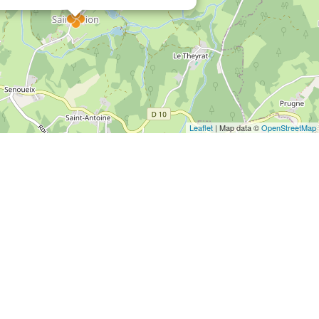
Leaflet
| Map data ©
OpenStreetMap