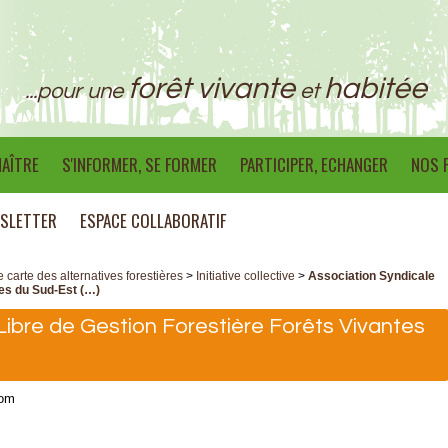
forêt vivante
habitée
...pour une
et
AÎTRE
S'INFORMER, SE FORMER
PARTICIPER, ECHANGER
NOS 
SLETTER
ESPACE COLLABORATIF
e carte des alternatives forestières
>
Initiative collective
>
Association Syndicale
tes du Sud-Est (…)
Libre de Gestion Forestière Forêts Vivantes
com