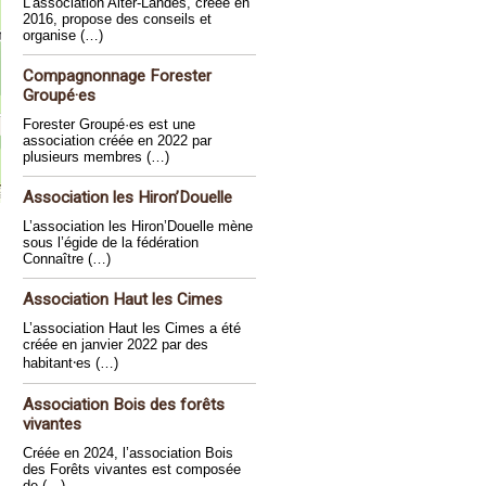
L’association Alter-Landes, créée en
2016, propose des conseils et
organise (…)
Compagnonnage Forester
Groupé·es
Forester Groupé·es est une
association créée en 2022 par
plusieurs membres (…)
Association les Hiron’Douelle
L’association les Hiron’Douelle mène
sous l’égide de la fédération
Connaître (…)
Association Haut les Cimes
L’association Haut les Cimes a été
créée en janvier 2022 par des
habitant⸱es (…)
Association Bois des forêts
vivantes
Créée en 2024, l’association Bois
des Forêts vivantes est composée
de (…)