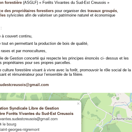
on forestière
(ASGLF) « Forêts Vivantes du Sud-Est Creusois »
ce des propriétaires forestiers
pour organiser des
travaux groupés
,
lles
sylvicoles afin de valoriser un patrimoine naturel et économique
 :
 à couvert continu,
é tout en permettant la production de bois de qualité,
 rases et par monocultures,
ple de Gestion concerté qui respecte les principes énoncés ci- dessus et les
 propriétaires pour ses propres parcelles.
culture forestière visant à vivre avec la forêt, promouvoir le rôle social de la
sant et rémunérateur pour l’ensemble de la filière.
s.sudestcreusois@gmail.com
×
ation Syndicale Libre de Gestion
ère Forêts Vivantes du Sud-Est Creusois
vivantes.sudestcreusois@gmail.com
4 le bourg
aint-georges-nigremont