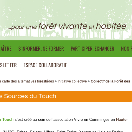
forêt vivante
habitée
...pour une
et
AÎTRE
S'INFORMER, SE FORMER
PARTICIPER, ECHANGER
NOS 
SLETTER
ESPACE COLLABORATIF
e carte des alternatives forestières
>
Initiative collective
>
Collectif de la Forêt des
des Sources du Touch
du Touch
s’est créé au sein de l’association Vivre en Comminges en
Haute-