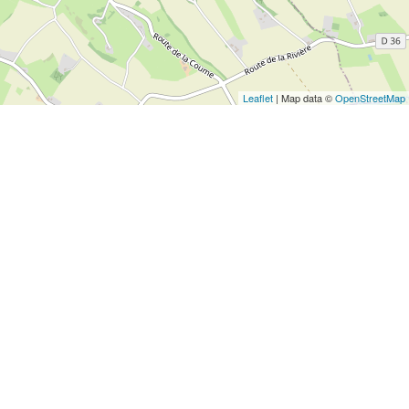
Leaflet
| Map data ©
OpenStreetMap