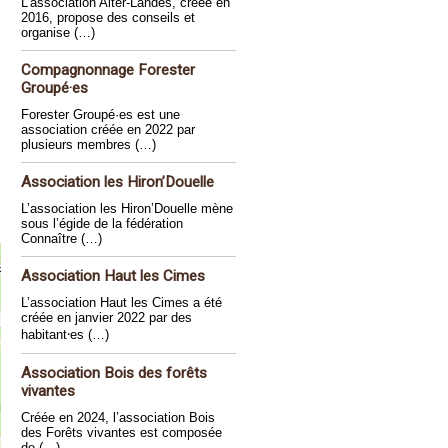
L’association Alter-Landes, créée en
2016, propose des conseils et
organise (…)
Compagnonnage Forester
Groupé·es
Forester Groupé·es est une
association créée en 2022 par
plusieurs membres (…)
Association les Hiron’Douelle
L’association les Hiron’Douelle mène
sous l’égide de la fédération
Connaître (…)
Association Haut les Cimes
L’association Haut les Cimes a été
créée en janvier 2022 par des
habitant⸱es (…)
Association Bois des forêts
vivantes
Créée en 2024, l’association Bois
des Forêts vivantes est composée
de (…)