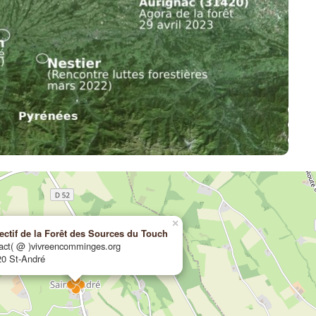
×
ectif de la Forêt des Sources du Touch
act( @ )vivreencomminges.org
0 St-André