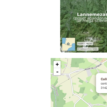
+
-
Coll
cont
3142