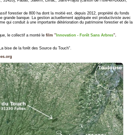
c, 31420), Fabas, Salerm, Lilhac, Saint-Frajou (canton de l’Isle-en-Dodon,
sif forestier de 800 ha dont la moitié est, depuis 2012, propriété du fonds
ne grande banque. La gestion actuellement appliquée est productiviste avec
e qui conduit à une importante détérioration du patrimoine forestier et de la
ue, le collectif a monté le
film "
Innovation - Forêt Sans Arbres
".
e "La bise de la forêt des Source du Touch".
ges.org