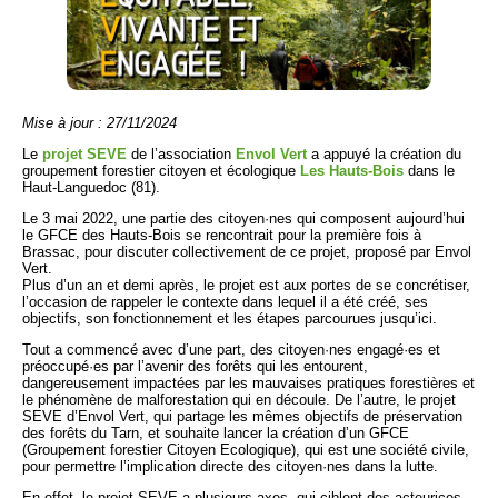
Mise à jour : 27/11/2024
Le
projet SEVE
de l’association
Envol Vert
a appuyé la création du
groupement forestier citoyen et écologique
Les Hauts-Bois
dans le
Haut-Languedoc (81).
Le 3 mai 2022, une partie des citoyen·nes qui composent aujourd’hui
le GFCE des Hauts-Bois se rencontrait pour la première fois à
Brassac, pour discuter collectivement de ce projet, proposé par Envol
Vert.
Plus d’un an et demi après, le projet est aux portes de se concrétiser,
l’occasion de rappeler le contexte dans lequel il a été créé, ses
objectifs, son fonctionnement et les étapes parcourues jusqu’ici.
Tout a commencé avec d’une part, des citoyen·nes engagé·es et
préoccupé·es par l’avenir des forêts qui les entourent,
dangereusement impactées par les mauvaises pratiques forestières et
le phénomène de malforestation qui en découle. De l’autre, le projet
SEVE d’Envol Vert, qui partage les mêmes objectifs de préservation
des forêts du Tarn, et souhaite lancer la création d’un GFCE
(Groupement forestier Citoyen Ecologique), qui est une société civile,
pour permettre l’implication directe des citoyen·nes dans la lutte.
En effet, le projet SEVE a plusieurs axes, qui ciblent des acteurices