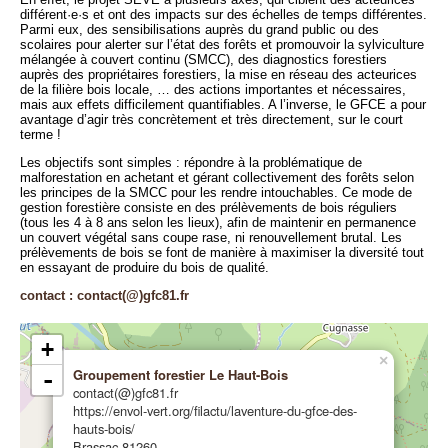
différent·e·s et ont des impacts sur des échelles de temps différentes.
Parmi eux, des sensibilisations auprès du grand public ou des
scolaires pour alerter sur l’état des forêts et promouvoir la sylviculture
mélangée à couvert continu (SMCC), des diagnostics forestiers
auprès des propriétaires forestiers, la mise en réseau des acteurices
de la filière bois locale, … des actions importantes et nécessaires,
mais aux effets difficilement quantifiables. A l’inverse, le GFCE a pour
avantage d’agir très concrètement et très directement, sur le court
terme !
Les objectifs sont simples : répondre à la problématique de
malforestation en achetant et gérant collectivement des forêts selon
les principes de la SMCC pour les rendre intouchables. Ce mode de
gestion forestière consiste en des prélèvements de bois réguliers
(tous les 4 à 8 ans selon les lieux), afin de maintenir en permanence
un couvert végétal sans coupe rase, ni renouvellement brutal. Les
prélèvements de bois se font de manière à maximiser la diversité tout
en essayant de produire du bois de qualité.
contact : contact(@)gfc81.fr
+
×
Groupement forestier Le Haut-Bois
-
contact(@)gfc81.fr
https://envol-vert.org/filactu/laventure-du-gfce-des-
hauts-bois/
Brassac 81260