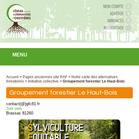
MON COMPTE
ADHÉRER
ANNONCES
RECHERCHER
MENU
Accueil
>
Pages anciennes site RAF
>
Notre carte des alternatives
forestières
>
Initiative collective
>
Groupement forestier Le Haut-Bois
Groupement forestier Le Haut-Bois
contact(@)gfc81.fr
Site web
Brassac 81260