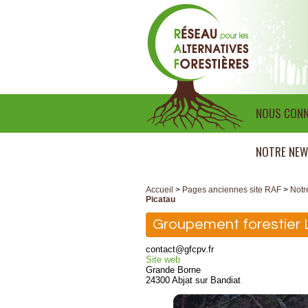
NOUS CONN
NOTRE NEW
Accueil
>
Pages anciennes site RAF
>
Notr
Picatau
Groupement forestier 
contact@gfcpv.fr
Site web
Grande Borne
24300 Abjat sur Bandiat