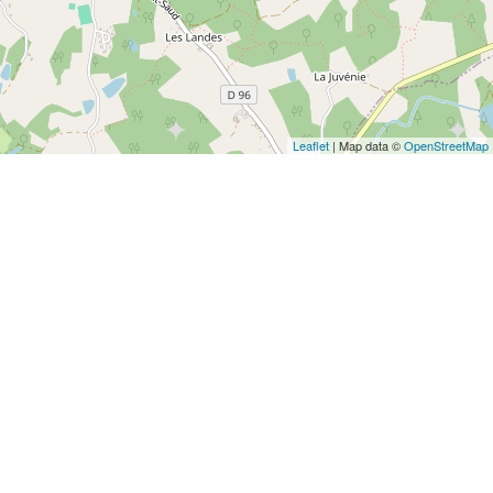
Leaflet
| Map data ©
OpenStreetMap