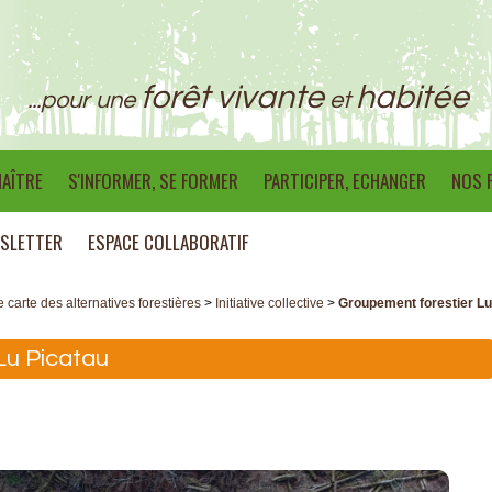
forêt vivante
habitée
...pour une
et
AÎTRE
S'INFORMER, SE FORMER
PARTICIPER, ECHANGER
NOS 
SLETTER
ESPACE COLLABORATIF
e carte des alternatives forestières
>
Initiative collective
>
Groupement forestier Lu
Lu Picatau