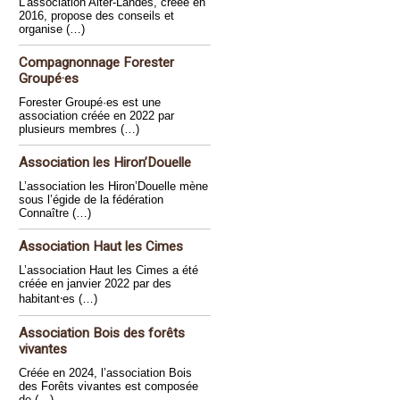
L’association Alter-Landes, créée en
2016, propose des conseils et
organise (…)
Compagnonnage Forester
Groupé·es
Forester Groupé·es est une
association créée en 2022 par
plusieurs membres (…)
Association les Hiron’Douelle
L’association les Hiron’Douelle mène
sous l’égide de la fédération
Connaître (…)
Association Haut les Cimes
L’association Haut les Cimes a été
créée en janvier 2022 par des
habitant⸱es (…)
Association Bois des forêts
vivantes
Créée en 2024, l’association Bois
des Forêts vivantes est composée
de (…)