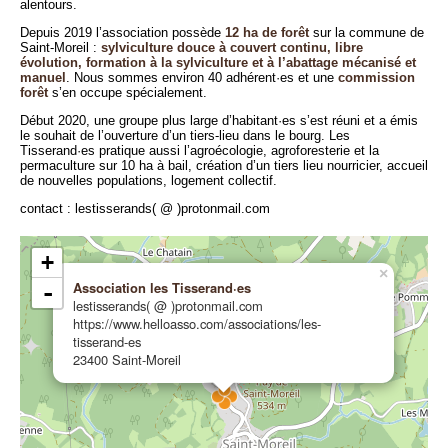
alentours.
Depuis 2019 l’association possède
12 ha de forêt
sur la commune de
Saint-Moreil :
sylviculture douce à couvert continu, libre
évolution, formation à la sylviculture et à l’abattage mécanisé et
manuel
. Nous sommes environ 40 adhérent·es et une
commission
forêt
s’en occupe spécialement.
Début 2020, une groupe plus large d’habitant·es s’est réuni et a émis
le souhait de l’ouverture d’un tiers-lieu dans le bourg. Les
Tisserand·es pratique aussi l’agroécologie, agroforesterie et la
permaculture sur 10 ha à bail, création d’un tiers lieu nourricier, accueil
de nouvelles populations, logement collectif.
contact : lestisserands( @ )protonmail.com
+
×
Association les Tisserand·es
-
lestisserands( @ )protonmail.com
https://www.helloasso.com/associations/les-
tisserand-es
23400 Saint-Moreil