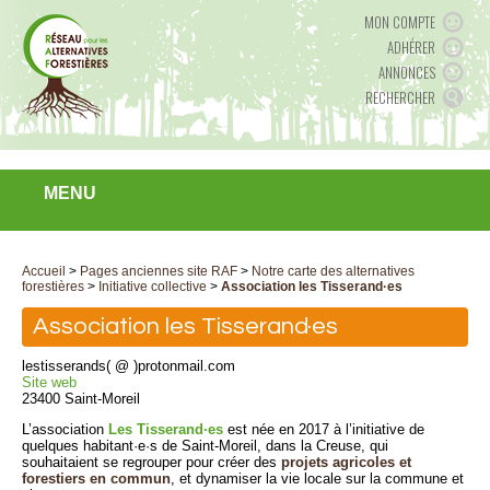
MON COMPTE
ADHÉRER
ANNONCES
RECHERCHER
MENU
Accueil
>
Pages anciennes site RAF
>
Notre carte des alternatives
forestières
>
Initiative collective
>
Association les Tisserand·es
Association les Tisserand·es
lestisserands( @ )protonmail.com
Site web
23400 Saint-Moreil
L’association
Les Tisserand·es
est née en 2017 à l’initiative de
quelques habitant·e·s de Saint-Moreil, dans la Creuse, qui
souhaitaient se regrouper pour créer des
projets agricoles et
forestiers en commun
, et dynamiser la vie locale sur la commune et