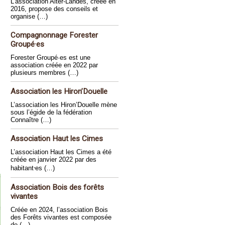
L’association Alter-Landes, créée en
2016, propose des conseils et
organise (…)
Compagnonnage Forester
Groupé·es
Forester Groupé·es est une
association créée en 2022 par
plusieurs membres (…)
Association les Hiron’Douelle
L’association les Hiron’Douelle mène
sous l’égide de la fédération
Connaître (…)
Association Haut les Cimes
L’association Haut les Cimes a été
créée en janvier 2022 par des
habitant⸱es (…)
Association Bois des forêts
vivantes
Créée en 2024, l’association Bois
des Forêts vivantes est composée
de (…)