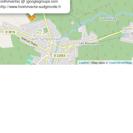
forêtvivante( @ )googlegroups.com
http://www.foretvivante-sudgironde.fr
Leaflet
| Map data ©
OpenStreetMap