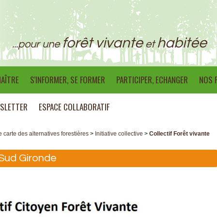
forêt vivante
habitée
...pour une
et
AÎTRE
S'INFORMER, SE FORMER
PARTICIPER, ECHANGER
NOS 
SLETTER
ESPACE COLLABORATIF
e carte des alternatives forestières
>
Initiative collective
>
Collectif Forêt vivante
 Sud Gironde