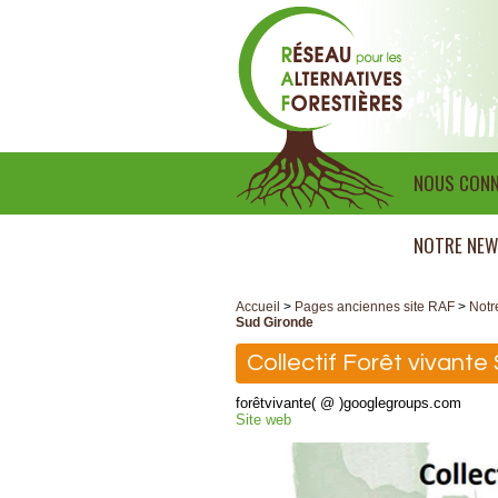
NOUS CONN
NOTRE NEW
Accueil
>
Pages anciennes site RAF
>
Notr
Sud Gironde
Collectif Forêt vivante
forêtvivante( @ )googlegroups.com
Site web