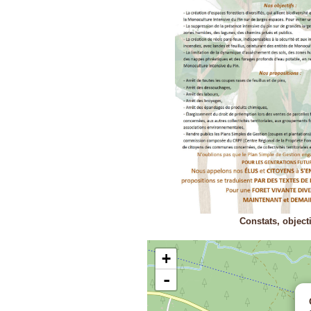
Constats, objecti
+
-