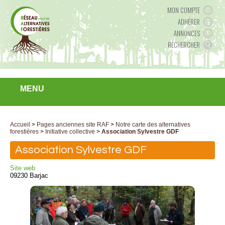
MON COMPTE
ADHÉRER
ANNONCES
RECHERCHER
MENU
Accueil
>
Pages anciennes site RAF
>
Notre carte des alternatives
forestières
>
Initiative collective
>
Association Sylvestre GDF
Association Sylvestre GDF
Site web
09230 Barjac