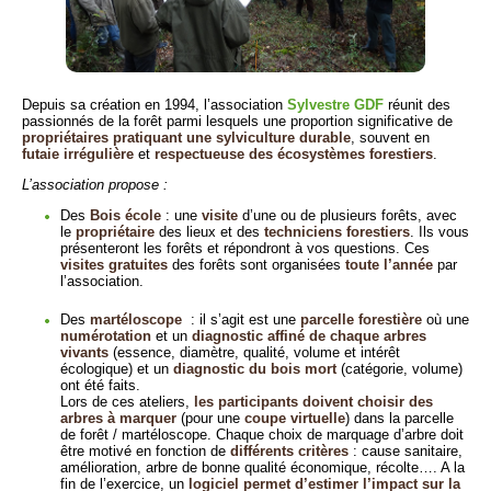
Depuis sa création en 1994, l’association
Sylvestre GDF
réunit des
passionnés de la forêt parmi lesquels une proportion significative de
propriétaires pratiquant une sylviculture durable
, souvent en
futaie irrégulière
et
respectueuse des écosystèmes forestiers
.
L’association propose :
Des
Bois école
: une
visite
d’une ou de plusieurs forêts, avec
le
propriétaire
des lieux et des
techniciens forestiers
. Ils vous
présenteront les forêts et répondront à vos questions. Ces
visites gratuites
des forêts sont organisées
toute l’année
par
l’association.
Des
martéloscope
: il s’agit est une
parcelle forestière
où une
numérotation
et un
diagnostic affiné de chaque arbres
vivants
(essence, diamètre, qualité, volume et intérêt
écologique) et un
diagnostic du bois mort
(catégorie, volume)
ont été faits.
Lors de ces ateliers,
les participants doivent choisir des
arbres à marquer
(pour une
coupe virtuelle
) dans la parcelle
de forêt / martéloscope. Chaque choix de marquage d’arbre doit
être motivé en fonction de
différents critères
: cause sanitaire,
amélioration, arbre de bonne qualité économique, récolte…. A la
fin de l’exercice, un
logiciel permet d’estimer l’impact sur la