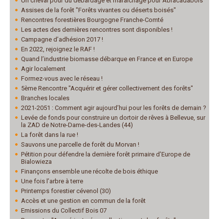
Un cheval pour du débardage et maraîchage pour Abracadabois
Assises de la forêt "Forêts vivantes ou déserts boisés"
Rencontres forestières Bourgogne Franche-Comté
Les actes des dernières rencontres sont disponibles !
Campagne d’adhésion 2017 !
En 2022, rejoignez le RAF !
Quand l’industrie biomasse débarque en France et en Europe
Agir localement
Formez-vous avec le réseau !
5ème Rencontre "Acquérir et gérer collectivement des forêts"
Branches locales
2021-2051 : Comment agir aujourd’hui pour les forêts de demain ?
Levée de fonds pour construire un dortoir de rêves à Bellevue, sur
la ZAD de Notre-Dame-des-Landes (44)
La forêt dans la rue !
Sauvons une parcelle de forêt du Morvan !
Pétition pour défendre la dernière forêt primaire d’Europe de
Bialowieza
Finançons ensemble une récolte de bois éthique
Une fois l’arbre à terre
Printemps forestier cévenol (30)
Accès et une gestion en commun de la forêt
Emissions du Collectif Bois 07