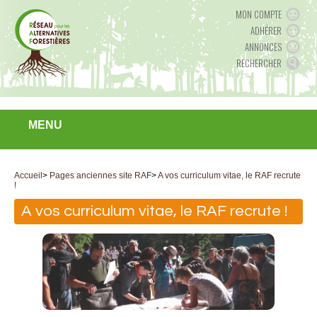
MON COMPTE
ADHÉRER
ANNONCES
RECHERCHER
MENU
Accueil
>
Pages anciennes site RAF
>
A vos curriculum vitae, le RAF recrute
!
A vos curriculum vitae, le RAF recrute !