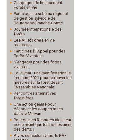
Campagne de financement
Forêts en Vie
Participez au schéma régional
de gestion sylvicole de
Bourgogne-Franche-Comté
Journée internationale des
forêts
Le RAF et Forêts en vie
recrutent !
Participez à l’Appel pour des
Forêts Vivantes !
S’engager pour des forêts
vivantes
Loi climat : une manifestation le
1er mars 2021 pour retrouver les
mesures sur la forêt devant
l’Assemblée Nationale
Rencontres alternatives
forestières
Une action géante pour
dénoncer les coupes rases
dans le Morvan
Pour que les Renardes aient leur
école avant que les poules aient
des dents !
A vos curriculum vitae, le RAF