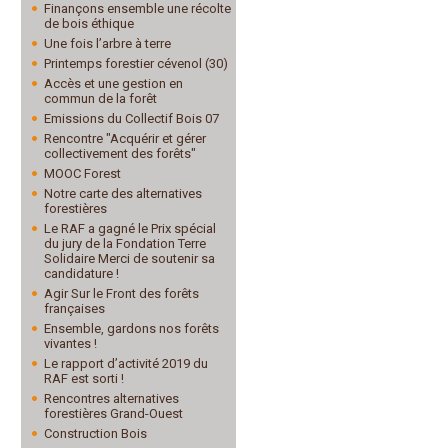
Finançons ensemble une récolte
de bois éthique
Une fois l’arbre à terre
Printemps forestier cévenol (30)
Accès et une gestion en
commun de la forêt
Emissions du Collectif Bois 07
Rencontre "Acquérir et gérer
collectivement des forêts"
MOOC Forest
Notre carte des alternatives
forestières
Le RAF a gagné le Prix spécial
du jury de la Fondation Terre
Solidaire Merci de soutenir sa
candidature !
Agir Sur le Front des forêts
françaises
Ensemble, gardons nos forêts
vivantes !
Le rapport d’activité 2019 du
RAF est sorti !
Rencontres alternatives
forestières Grand-Ouest
Construction Bois