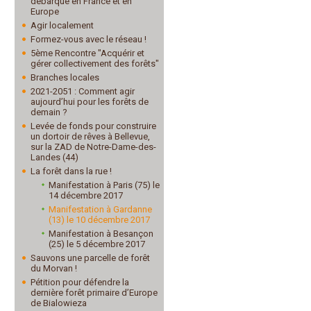
débarque en France et en
Europe
Agir localement
Formez-vous avec le réseau !
5ème Rencontre "Acquérir et
gérer collectivement des forêts"
Branches locales
2021-2051 : Comment agir
aujourd’hui pour les forêts de
demain ?
Levée de fonds pour construire
un dortoir de rêves à Bellevue,
sur la ZAD de Notre-Dame-des-
Landes (44)
La forêt dans la rue !
Manifestation à Paris (75) le
14 décembre 2017
Manifestation à Gardanne
(13) le 10 décembre 2017
Manifestation à Besançon
(25) le 5 décembre 2017
Sauvons une parcelle de forêt
du Morvan !
Pétition pour défendre la
dernière forêt primaire d’Europe
de Bialowieza