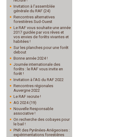
recrute !
Invitation à l’assemblée
générale du RAF (24)
Rencontres alternatives
forestières Sud-Ouest
Le RAF vous souhaite une année
2017 guidée par vos rêves et
vos envies de forêts vivantes et
habitées !
Sur les planches pour une forêt
debout
Bonne année 2024 !
Journée internationale des
forêts : le RAF vous invite en
forêt !
Invitation à l’AG du RAF 2022
Rencontres régionales
Auvergne 2022
Le RAF recrute !
AG 2024 (19)
Nouvelle Responsable
associative !
On recherche des cobayes pour
le bail !
PNR des Pyrénées-Ariégeoises :
expérimentations forestières