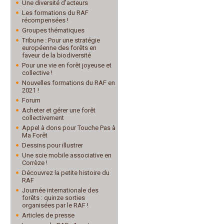
Une diversité d’acteurs
Les formations du RAF
récompensées !
Groupes thématiques
Tribune : Pour une stratégie
européenne des forêts en
faveur de la biodiversité
Pour une vie en forêt joyeuse et
collective !
Nouvelles formations du RAF en
2021 !
Forum
Acheter et gérer une forêt
collectivement
Appel à dons pour Touche Pas à
Ma Forêt
Dessins pour illustrer
Une scie mobile associative en
Corrèze !
Découvrez la petite histoire du
RAF
Journée internationale des
forêts : quinze sorties
organisées par le RAF !
Articles de presse