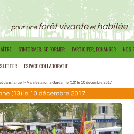
forêt vivante
habitée
...pour une
et
AÎTRE
S'INFORMER, SE FORMER
PARTICIPER, ECHANGER
NOS 
SLETTER
ESPACE COLLABORATIF
êt dans la rue !
>
Manifestation à Gardanne (13) le 10 décembre 2017
nne (13) le 10 décembre 2017