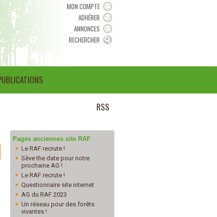
MON COMPTE
ADHÉRER
ANNONCES
RECHERCHER
PUBLICATIONS
RSS
Pages anciennes site RAF
Le RAF recrute !
Sève the date pour notre
prochaine AG !
Le RAF recrute !
Questionnaire site internet
AG du RAF 2023
Un réseau pour des forêts
vivantes !