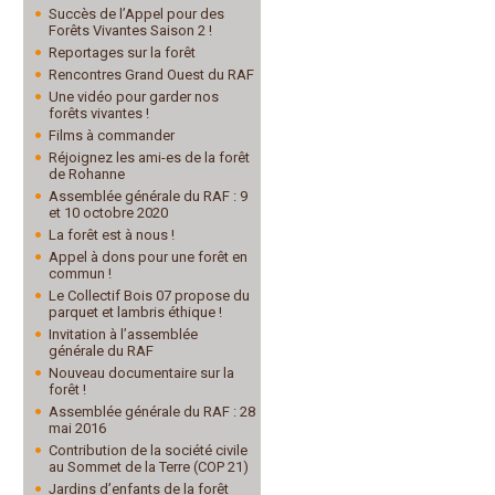
Succès de l’Appel pour des
Forêts Vivantes Saison 2 !
Reportages sur la forêt
Rencontres Grand Ouest du RAF
Une vidéo pour garder nos
forêts vivantes !
Films à commander
Réjoignez les ami-es de la forêt
de Rohanne
Assemblée générale du RAF : 9
et 10 octobre 2020
La forêt est à nous !
Appel à dons pour une forêt en
commun !
Le Collectif Bois 07 propose du
parquet et lambris éthique !
Invitation à l’assemblée
générale du RAF
Nouveau documentaire sur la
forêt !
Assemblée générale du RAF : 28
mai 2016
Contribution de la société civile
au Sommet de la Terre (COP 21)
Jardins d’enfants de la forêt