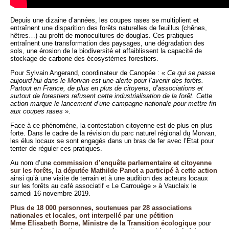
Depuis une dizaine d’années, les coupes rases se multiplient et
entraînent une disparition des forêts naturelles de feuillus (chênes,
hêtres…) au profit de monocultures de douglas. Ces pratiques
entraînent une transformation des paysages, une dégradation des
sols, une érosion de la biodiversité et affaiblissent la capacité de
stockage de carbone des écosystèmes forestiers.
Pour Sylvain Angerand, coordinateur de Canopée : «
Ce qui se passe
aujourd’hui dans le Morvan est une alerte pour l’avenir des forêts.
Partout en France, de plus en plus de citoyens, d’associations et
surtout de forestiers refusent cette industrialisation de la forêt. Cette
action marque le lancement d’une campagne nationale pour mettre fin
aux coupes rases
».
Face à ce phénomène, la contestation citoyenne est de plus en plus
forte. Dans le cadre de la révision du parc naturel régional du Morvan,
les élus locaux se sont engagés dans un bras de fer avec l’État pour
tenter de réguler ces pratiques.
Au nom d’une
commission d’enquête parlementaire et citoyenne
sur les forêts, la députée Mathilde Panot a participé à cette action
ainsi qu’à une visite de terrain et à une audition des acteurs locaux
sur les forêts au café associatif « Le Carrouège » à Vauclaix le
samedi 16 novembre 2019.
Plus de 18 000 personnes, soutenues par 28 associations
nationales et locales, ont interpellé par une pétition
Mme Elisabeth Borne, Ministre de la Transition écologique
pour