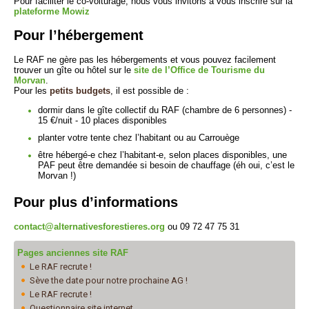
Pour faciliter le co-voiturage, nous vous invitons à vous inscrire sur la
plateforme Mowiz
Pour l’hébergement
Le RAF ne gère pas les hébergements et vous pouvez facilement
trouver un gîte ou hôtel sur le
site de l’Office de Tourisme du
Morvan
.
Pour les
petits budgets
, il est possible de :
dormir dans le gîte collectif du RAF (chambre de 6 personnes) -
15 €/nuit - 10 places disponibles
planter votre tente chez l’habitant ou au Carrouège
être hébergé-e chez l’habitant-e, selon places disponibles, une
PAF peut être demandée si besoin de chauffage (éh oui, c’est le
Morvan !)
Pour plus d’informations
contact@alternativesforestieres.org
ou 09 72 47 75 31
Pages anciennes site RAF
Le RAF recrute !
Sève the date pour notre prochaine AG !
Le RAF recrute !
Questionnaire site internet