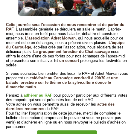
Cette journée sera l’occasion de nous rencontrer et de parler du
RAF.
L’assemblée générale se déroulera en salle le matin. L’après-
midi, nous irons en forêt pour nous balader, débattre et constuire
ensemble.
L’association Adret Morvan
, qui nous accueille pour ce
moment riche en échanges, nous a préparé divers plaisirs.
L’équipe
du Carrouège
, éco-lieu créé par l’association, nous régalera de ses
délicieux plats.
Le groupement forestier du Chat sauvage
nous
offrira le cadre d’une de ses forêts pour nos échanges de l’après-midi
et présentera son initiative. Et
un concert
prolongera les festivités en
soirée.
Si vous souhaitez bien profiter des lieux, le RAF et Adret Morvan vous
proposent un
café-forêt au Carrouège vendredi à 20h30 et une
balade forestière sur le thème de la sylviculture douce le
dimanche matin.
Pensez à
adhérer au RAF
pour pouvoir participer aux différents votes
des rapports qui seront présentés lors de cette AG.
Votre adhésion vous permettra aussi de recevoir les
actes des
dernières rencontres
du RAF.
Pour faciliter l’organisation de cette journée, merci de compléter le
bulletin d’inscription (comprenant le pouvoir si vous ne pouvez pas
venir) et d’adhérer en ligne ou en nous renvoyer le bulletin d’adhésion
par courrier.