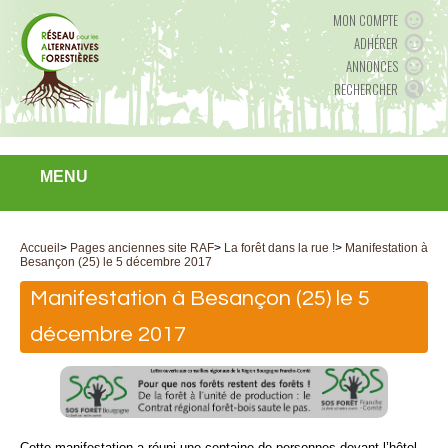
MON COMPTE
ADHÉRER
ANNONCES
RECHERCHER
MENU
Accueil
>
Pages anciennes site RAF
>
La forêt dans la rue !
>
Manifestation à
Besançon (25) le 5 décembre 2017
Manifestation à Besançon (25) le 5
décembre 2017
Cette manifestation a réuni une centaine de personnes devant l’hôtel