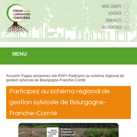
MON COMPTE
ADHÉRER
ANNONCES
RECHERCHER
MENU
Accueil
>
Pages anciennes site RAF
>
Participez au schéma régional de
gestion sylvicole de Bourgogne-Franche-Comté
Participez au schéma régional de
gestion sylvicole de Bourgogne-
Franche-Comté