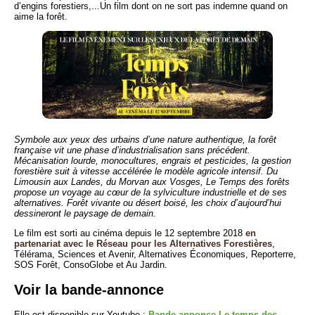
d’engins forestiers,...Un film dont on ne sort pas indemne quand on
aime la forêt.
Symbole aux yeux des urbains d’une nature authentique, la forêt
française vit une phase d’industrialisation sans précédent.
Mécanisation lourde, monocultures, engrais et pesticides, la gestion
forestière suit à vitesse accélérée le modèle agricole intensif. Du
Limousin aux Landes, du Morvan aux Vosges, Le Temps des forêts
propose un voyage au cœur de la sylviculture industrielle et de ses
alternatives. Forêt vivante ou désert boisé, les choix d’aujourd’hui
dessineront le paysage de demain.
Le film est sorti au cinéma depuis le 12 septembre 2018
en
partenariat avec le Réseau pour les Alternatives Forestières
,
Télérama, Sciences et Avenir, Alternatives Économiques, Reporterre,
SOS Forêt, ConsoGlobe et Au Jardin.
Voir la bande-annonce
Elle est disponible sur Youtube :
Bande-annonce Le temps des