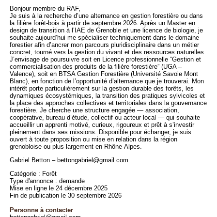
Bonjour membre du RAF,
Je suis à la recherche d’une alternance en gestion forestière ou dans
la filière forêt-bois à partir de septembre 2026. Après un Master en
design de transition à l’IAE de Grenoble et une licence de biologie, je
souhaite aujourd’hui me spécialiser techniquement dans le domaine
forestier afin d’ancrer mon parcours pluridisciplinaire dans un métier
concret, tourné vers la gestion du vivant et des ressources naturelles.
J’envisage de poursuivre soit en Licence professionnelle “Gestion et
commercialisation des produits de la filière forestière” (UGA –
Valence), soit en BTSA Gestion Forestière (Université Savoie Mont
Blanc), en fonction de l’opportunité d’alternance que je trouverai. Mon
intérêt porte particulièrement sur la gestion durable des forêts, les
dynamiques écosystémiques, la transition des pratiques sylvicoles et
la place des approches collectives et territoriales dans la gouvernance
forestière. Je cherche une structure engagée — association,
coopérative, bureau d’étude, collectif ou acteur local — qui souhaite
accueillir un apprenti motivé, curieux, rigoureux et prêt à s’investir
pleinement dans ses missions. Disponible pour échanger, je suis
ouvert à toute proposition ou mise en relation dans la région
grenobloise ou plus largement en Rhône-Alpes.
Gabriel Betton – bettongabriel@gmail.com
Catégorie : Forêt
Type d'annonce : demande
Mise en ligne le 24 décembre 2025
Fin de publication le 30 septembre 2026
Personne à contacter