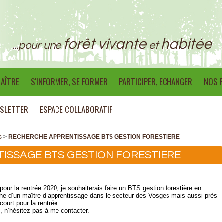
forêt vivante
habitée
...pour une
et
AÎTRE
S'INFORMER, SE FORMER
PARTICIPER, ECHANGER
NOS 
SLETTER
ESPACE COLLABORATIF
s
>
RECHERCHE APPRENTISSAGE BTS GESTION FORESTIERE
ISSAGE BTS GESTION FORESTIERE
pour la rentrée 2020, je souhaiterais faire un BTS gestion forestière en
che d’un maître d’apprentissage dans le secteur des Vosges mais aussi près
ourt pour la rentrée.
, n’hésitez pas à me contacter.