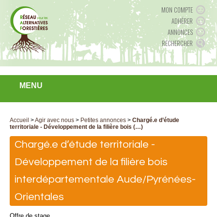
MON COMPTE
ADHÉRER
ANNONCES
RECHERCHER
MENU
Accueil
>
Agir avec nous
>
Petites annonces
>
Chargé.e d’étude
territoriale - Développement de la filière bois (…)
Chargé.e d’étude territoriale -
Développement de la filière bois
interdépartementale Aude/Pyrénées-
Orientales
Offre de stage