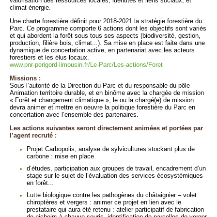
valorisation des ressources locales, identités et liens sociaux, et
climat-énergie.
Une charte forestière définit pour 2018-2021 la stratégie forestière du
Parc. Ce programme comporte 6 actions dont les objectifs sont variés
et qui abordent la forêt sous tous ses aspects (biodiversité, gestion,
production, filière bois, climat...). Sa mise en place est faite dans une
dynamique de concertation active, en partenariat avec les acteurs
forestiers et les élus locaux.
www.pnr-perigord-limousin.fr/Le-Parc/Les-actions/Foret
Missions :
Sous l’autorité de la Direction du Parc et du responsable du pôle
Animation territoire durable, et en binôme avec la chargée de mission
« Forêt et changement climatique », le ou la chargé(e) de mission
devra animer et mettre en oeuvre la politique forestière du Parc en
concertation avec l’ensemble des partenaires.
Les actions suivantes seront directement animées et portées par
l’agent recruté :
Projet Carbopolis, analyse de sylvicultures stockant plus de
carbone : mise en place
d’études, participation aux groupes de travail, encadrement d’un
stage sur le sujet de l’évaluation des services écosystémiques
en forêt...
Lutte biologique contre les pathogènes du châtaignier – volet
chiroptères et vergers : animer ce projet en lien avec le
prestataire qui aura été retenu : atelier participatif de fabrication
de nichoirs à chauve-souris, identification de parcelles de verger