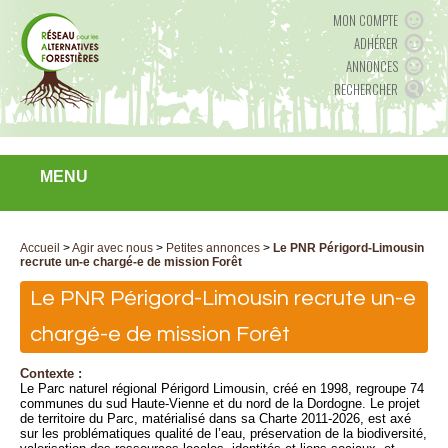
MON COMPTE
ADHÉRER
ANNONCES
RECHERCHER
MENU
Accueil
>
Agir avec nous
>
Petites annonces
>
Le PNR Périgord-Limousin
recrute un-e chargé-e de mission Forêt
Le PNR Périgord-Limousin recrute un-e
chargé-e de mission Forêt
Contexte :
Le Parc naturel régional Périgord Limousin, créé en 1998, regroupe 74
communes du sud Haute-Vienne et du nord de la Dordogne. Le projet
de territoire du Parc, matérialisé dans sa Charte 2011-2026, est axé
sur les problématiques qualité de l’eau, préservation de la biodiversité,