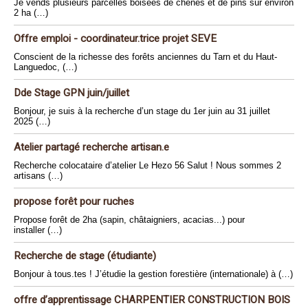
Je vends plusieurs parcelles boisées de chênes et de pins sur environ
2 ha (…)
Offre emploi - coordinateur.trice projet SEVE
Conscient de la richesse des forêts anciennes du Tarn et du Haut-
Languedoc, (…)
Dde Stage GPN juin/juillet
Bonjour, je suis à la recherche d’un stage du 1er juin au 31 juillet
2025 (…)
Atelier partagé recherche artisan.e
Recherche colocataire d’atelier Le Hezo 56 Salut ! Nous sommes 2
artisans (…)
propose forêt pour ruches
Propose forêt de 2ha (sapin, châtaigniers, acacias...) pour
installer (…)
Recherche de stage (étudiante)
Bonjour à tous.tes ! J’étudie la gestion forestière (internationale) à (…)
offre d’apprentissage CHARPENTIER CONSTRUCTION BOIS