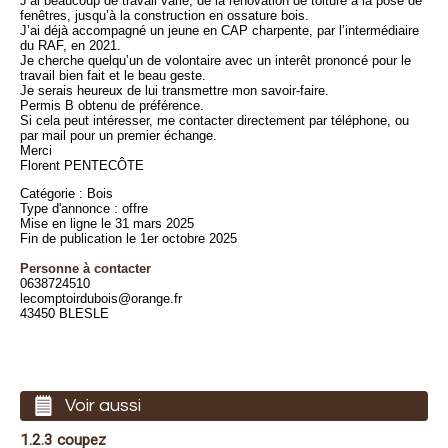
J’ai beaucoup de travail varié, de la rénovation de toiture à la pose de
fenêtres, jusqu’à la construction en ossature bois.
J’ai déjà accompagné un jeune en CAP charpente, par l’intermédiaire
du RAF, en 2021.
Je cherche quelqu’un de volontaire avec un interêt prononcé pour le
travail bien fait et le beau geste.
Je serais heureux de lui transmettre mon savoir-faire.
Permis B obtenu de préférence.
Si cela peut intéresser, me contacter directement par téléphone, ou
par mail pour un premier échange.
Merci
Florent PENTECÔTE
Catégorie : Bois
Type d'annonce : offre
Mise en ligne le 31 mars 2025
Fin de publication le 1er octobre 2025
Personne à contacter
0638724510
lecomptoirdubois@orange.fr
43450 BLESLE
Voir aussi
1.2.3 coupez