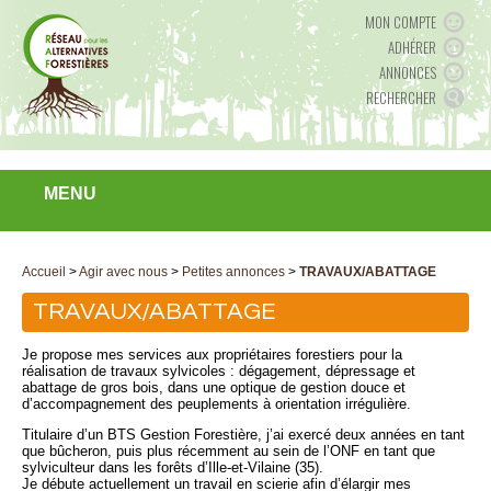
MON COMPTE
ADHÉRER
ANNONCES
RECHERCHER
MENU
Accueil
>
Agir avec nous
>
Petites annonces
>
TRAVAUX/ABATTAGE
TRAVAUX/ABATTAGE
Je propose mes services aux propriétaires forestiers pour la
réalisation de travaux sylvicoles : dégagement, dépressage et
abattage de gros bois, dans une optique de gestion douce et
d’accompagnement des peuplements à orientation irrégulière.
Titulaire d’un BTS Gestion Forestière, j’ai exercé deux années en tant
que bûcheron, puis plus récemment au sein de l’ONF en tant que
sylviculteur dans les forêts d’Ille-et-Vilaine (35).
Je débute actuellement un travail en scierie afin d’élargir mes