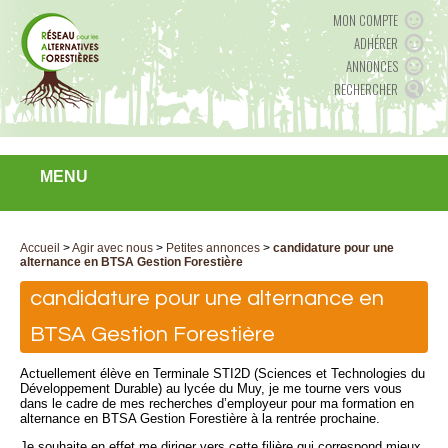
MON COMPTE
ADHÉRER
ANNONCES
RECHERCHER
MENU
Accueil
>
Agir avec nous
>
Petites annonces
>
candidature pour une
alternance en BTSA Gestion Forestière
candidature pour une alternance en
BTSA Gestion Forestière
Actuellement élève en Terminale STI2D (Sciences et Technologies du
Développement Durable) au lycée du Muy, je me tourne vers vous
dans le cadre de mes recherches d’employeur pour ma formation en
alternance en BTSA Gestion Forestière à la rentrée prochaine.
Je souhaite en effet me diriger vers cette filière qui correspond mieux