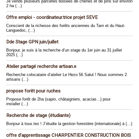
Je vends plusieurs parcelles boisées de chênes et de pins sur environ
2 ha (…)
Offre emploi - coordinateur.trice projet SEVE
Conscient de la richesse des forêts anciennes du Tarn et du Haut-
Languedoc, (…)
Dde Stage GPN juin/juillet
Bonjour, je suis à la recherche d’un stage du 1er juin au 31 juillet
2025 (…)
Atelier partagé recherche artisan.e
Recherche colocataire d’atelier Le Hezo 56 Salut ! Nous sommes 2
artisans (…)
propose forêt pour ruches
Propose forêt de 2ha (sapin, châtaigniers, acacias...) pour
installer (…)
Recherche de stage (étudiante)
Bonjour à tous.tes ! J’étudie la gestion forestière (internationale) à (…)
offre d’apprentissage CHARPENTIER CONSTRUCTION BOIS